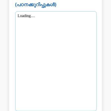
(പഠനക്കുറിപ്പുകൾ)