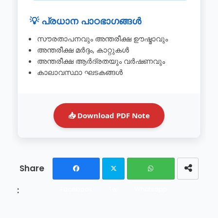
💡 പ്രധാന പാഠഭാഗങ്ങൾ
സൗരതാപനവും അന്തരീക്ഷ ഊഷ്മാവും
അന്തരീക്ഷ മർദ്ദം, കാറ്റുകൾ
അന്തരീക്ഷ ആർദ്രതയും വർഷണവും
കാലാവസ്ഥാ ഘടകങ്ങൾ
📥 Download PDF Note
Facebook
Twi
Whatsapp
tter