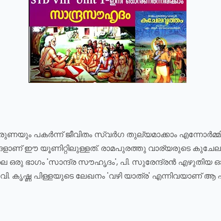
ണയും പകർന്ന് ജീവിതം സ്വർഗ തുല്യമാക്കാം എന്നോർമ്മിപ്പ
്ങളാണ് ഈ യൂണിറ്റിലുള്ളത്. രാമപുരത്തു വാര്യരുടെ കുചേ
ിലെ ഒരു ഭാഗം 'സാന്ദ്ര സൗഹൃദം', പി. സുരേന്ദ്രൻ എഴുതിയ ഓർമ
, ഇ.വി. കൃഷ്ണ പിള്ളയുടെ ലേഖനം 'വഴി യാത്ര' എന്നിവയാണ് ആ