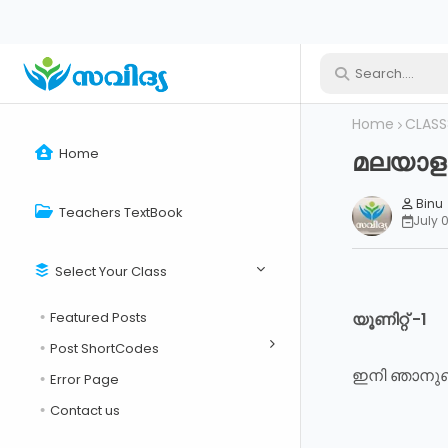
Home
CLASS
Home
മലയാളം
Binu
Teachers TextBook
July 
Select Your Class
Featured Posts
യൂണിറ്റ് -1
Post ShortCodes
ഇനി ഞാനുണർ
Error Page
Contact us