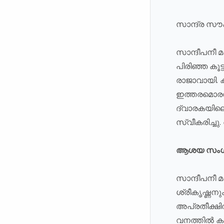
സാന്ദ്ര സ
സാന്ദീപനീ മ
പിരിഞ്ഞ കൂട
രാജാവായി. ക
ഇത്തരമൊരവ
ദ്വാരകയിലെ
സ്വീകരിച്ച
ആശയ സംഗ
സാന്ദീപനീ 
ശ്രീകൃഷ്ണനും
അപ്രതീക്ഷിത
വനത്തിൽ കഴ