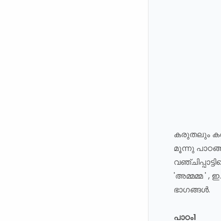
കരുതലും കരു
മൂന്നു പാഠങ
വഞ്ചിപ്പാട്ട
'അമ്മമ്മ ' 
ഭാഗങ്ങൾ.
പാഠം1