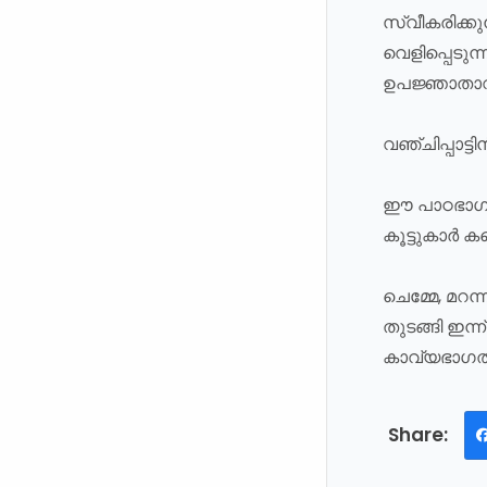
സ്വീകരിക്കു
വെളിപ്പെടുന
ഉപജ്ഞാതാവാ
വഞ്ചിപ്പാട്
ഈ പാഠഭാഗ ആ
കൂട്ടുകാർ ക
ചെമ്മേ, മറന്
തുടങ്ങി ഇന്
കാവ്യഭാഗത്ത്