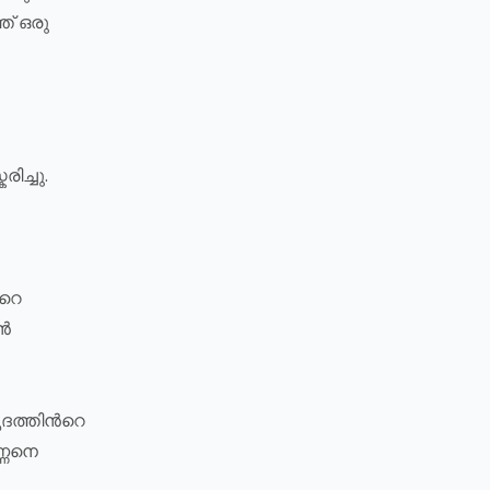
് ഒരു
ിച്ചു.
‍റെ
ണൻ
്തിന്‍റെ
്ണനെ