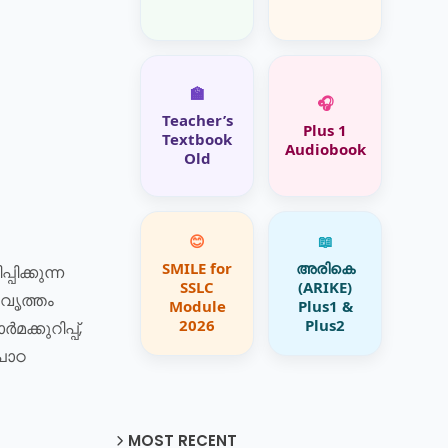
🏫
🎧
Teacher’s
Plus 1
Textbook
Audiobook
Old
😊
📖
SMILE for
അരികെ
ിക്കുന്ന
SSLC
(ARIKE)
ലവൃത്തം
Module
Plus1 &
2026
Plus2
ക്കുറിപ്പ്,
 പാഠ
MOST RECENT