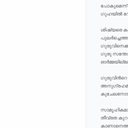
പോകുമെന്ന്
ഗുഹയിൽ നേരം
ശിഷ്യരെ കാ
പുലർച്ചെത്ത
ഗുരുവിനെക്ക
ഗുരു സന്തോ
ഓർമ്മയില്ല
ഗുരുവിന്‍റെ
അനുഗ്രഹമില
കുചേലനോട് 
സാമൂഹികമാ
തീവ്രത കുറ
കാണാനെത്തു