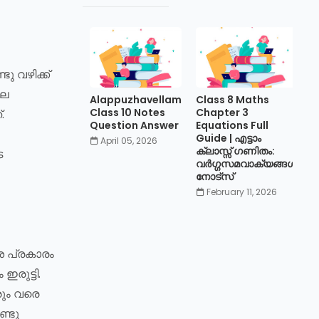
ു വഴിക്ക്
ലെ
Alappuzhavellam
Class 8 Maths
Class 10 Notes
Chapter 3
.
Question Answer
Equations Full
Guide | എട്ടാം
April 05, 2026
ക്ലാസ്സ് ഗണിതം:
െ
വർഗ്ഗസമവാക്യങ്ങൾ
നോട്സ്
February 11, 2026
ശ പ്രകാരം
ഇരുട്ടി.
രും വരെ
്ടു