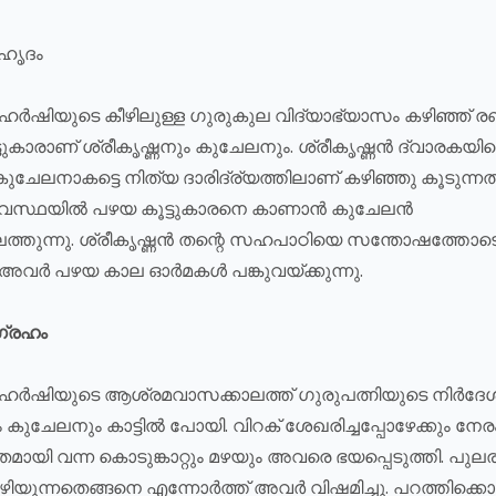
ൗഹൃദം
ഹർഷിയുടെ കീഴിലുള്ള ഗുരുകുല വിദ്യാഭ്യാസം കഴിഞ്ഞ് രണ്ട
്ടുകാരാണ് ശ്രീകൃഷ്ണനും കുചേലനും. ശ്രീകൃഷ്ണൻ ദ്വാരകയി
ുചേലനാകട്ടെ നിത്യ ദാരിദ്ര്യത്തിലാണ് കഴിഞ്ഞു കൂടുന്നത്
സ്ഥയിൽ പഴയ കൂട്ടുകാരനെ കാണാൻ കുചേലൻ
ത്തുന്നു. ശ്രീകൃഷ്ണൻ തന്റെ സഹപാഠിയെ സന്തോഷത്തോട
ു. അവർ പഴയ കാല ഓർമകൾ പങ്കുവയ്ക്കുന്നു.
്രഹം
മഹർഷിയുടെ ആശ്രമവാസക്കാലത്ത് ഗുരുപത്നിയുടെ നിർദേ
 കുചേലനും കാട്ടിൽ പോയി. വിറക് ശേഖരിച്ചപ്പോഴേക്കും നേരം 
മായി വന്ന കൊടുങ്കാറ്റും മഴയും അവരെ ഭയപ്പെടുത്തി. പുല
ിയുന്നതെങ്ങനെ എന്നോർത്ത് അവർ വിഷമിച്ചു. പറത്തിക്കൊണ