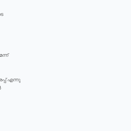
ടെ
്ന്
പ്പ് എന്നു
ർ