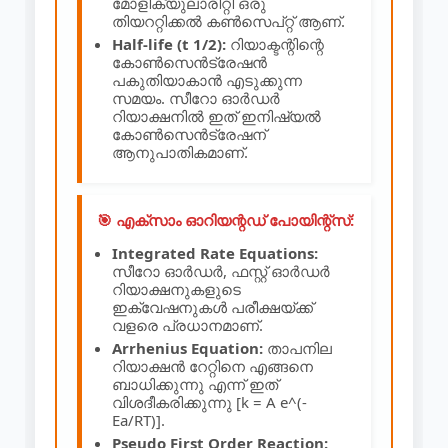
മോളിക്യുലാരിറ്റി ഒരു
തിയററ്റിക്കൽ കൺസെപ്റ്റ് ആണ്.
Half-life (t 1/2):
റിയാക്ടന്റിന്റെ
കോൺസെൻട്രേഷൻ
പകുതിയാകാൻ എടുക്കുന്ന
സമയം. സീറോ ഓർഡർ
റിയാക്ഷനിൽ ഇത് ഇനിഷ്യൽ
കോൺസെൻട്രേഷന്
ആനുപാതികമാണ്.
🎯 എക്സാം ഓറിയന്റഡ് പോയിന്റ്സ്:
Integrated Rate Equations:
സീറോ ഓർഡർ, ഫസ്റ്റ് ഓർഡർ
റിയാക്ഷനുകളുടെ
ഇക്വേഷനുകൾ പരീക്ഷയ്ക്ക്
വളരെ പ്രധാനമാണ്.
Arrhenius Equation:
താപനില
റിയാക്ഷൻ റേറ്റിനെ എങ്ങനെ
ബാധിക്കുന്നു എന്ന് ഇത്
വിശദീകരിക്കുന്നു [k = A e^(-
Ea/RT)].
Pseudo First Order Reaction: