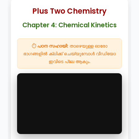
Plus Two Chemistry
Chapter 4: Chemical Kinetics
⏱️
പഠന സഹായി:
താഴെയുള്ള ഓരോ
ഭാഗങ്ങളിൽ ക്ലിക്ക് ചെയ്യുമ്പോൾ വീഡിയോ
ഇവിടെ പ്ലേ ആകും.